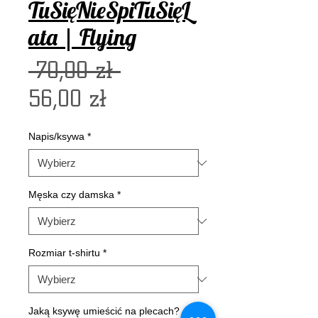
TuSięNieŚpiTuSięL
ata | Flying
Regularna
 70,00 zł 
Cena
cena
56,00 zł
Rabatowa
Napis/ksywa
*
Męska czy damska
*
Rozmiar t-shirtu
*
Jaką ksywę umieścić na plecach?