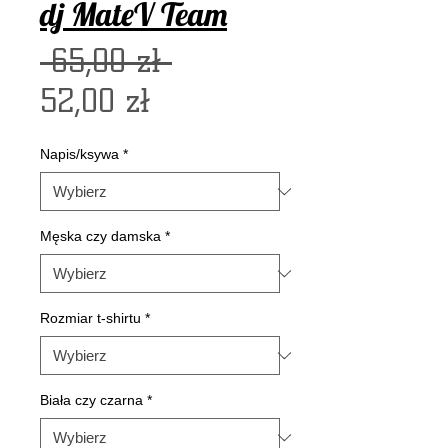
dj MateV Team
Regularna
 65,00 zł 
Cena
cena
52,00 zł
Rabatowa
Napis/ksywa
*
Męska czy damska
*
Rozmiar t-shirtu
*
Biała czy czarna
*