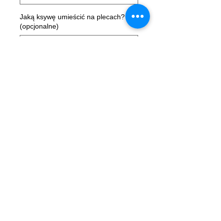
Jaką ksywę umieścić na plecach?
(opcjonalne)
0/50
Sztuk
*
Dodaj do koszyka
Opis
MateV
- wierny przyjaciel Crazy
Clubu Gołębiewo, wybrał jakość
VIXA wear.