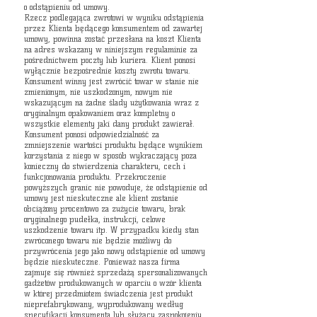
o odstąpieniu od umowy.
Rzecz podlegająca zwrotowi w wyniku odstąpienia
przez Klienta będącego konsumentem od zawartej
umowy, powinna zostać przesłana na koszt Klienta
na adres wskazany w niniejszym regulaminie za
pośrednictwem poczty lub kuriera. Klient ponosi
wyłącznie bezpośrednie koszty zwrotu towaru.
Konsument winny jest zwrócić towar w stanie nie
zmienionym, nie uszkodzonym, nowym nie
wskazującym na żadne ślady użytkowania wraz z
oryginalnym opakowaniem oraz kompletny o
wszystkie elementy jaki dany produkt zawierał.
Konsument ponosi odpowiedzialność za
zmniejszenie wartości produktu będące wynikiem
korzystania z niego w sposób wykraczający poza
konieczny do stwierdzenia charakteru, cech i
funkcjonowania produktu. Przekroczenie
powyższych granic nie powoduje, że odstąpienie od
umowy jest nieskuteczne ale klient zostanie
obciążony procentowo za zużycie towaru, brak
oryginalnego pudełka, instrukcji, celowe
uszkodzenie towaru itp. W przypadku kiedy stan
zwróconego towaru nie będzie możliwy do
przywrócenia jego jako nowy odstąpienie od umowy
będzie nieskuteczne. Ponieważ nasza firma
zajmuje się również sprzedażą spersonalizowanych
gadżetów produkowanych w oparciu o wzór klienta
w której przedmiotem świadczenia jest produkt
nieprefabrykowany, wyprodukowany według
specyfikacji konsumenta lub służący zaspokojeniu