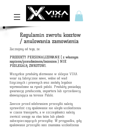
Regulamin zwrotu kosztów
/ anulowania zamówienia
Zacznijmy od tego, że:
PRODUKTY PERSONALIZOWANE ( z własnym
napisem/pseudonimem/imieniem ) NIE
PODLEGAJĄ ZWROTOWI.
Wszystkie produkty oferowane w sklepie VIXA
wear są fabrycznie nowe, wolne od wad
fizycznych i prawnych oraz zostały legalnie
wprowadzone na rynek polski. Produkty posiadają
gwarancję producenta, importera lub sprzedawcy
obowiązująca na terenie Polski.
Zawsze przed odebraniem przesyłki należy
sprawdzić czy opakowanie nie uległo uszkodzeniu
w czasie transportu, a w szczególności należy
zwrócić uwagę na stan taśm lub plomb
zabezpieczających przesyłkę. W przypadku, gdy
opakowanie przesyłki nosi znamiona uszkodzenia