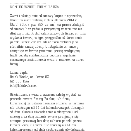
.........................................
KONIEC WZORU FORMULARZA
Zwrot i odstąpienie od umowy kupna - sprzedaży.
Klient na mocy ustawy z dnia 30 maja 2014 r.
(Dz.U. 2014 r. poz. 827 ze zm.) ma prawo odstąpić
od umowy bez podania przyczyny w terminie nie
dłuższym niż 14 dni kalendarzowych licząc od dnia
wydania towaru, w tym przypadku od doręczenia
paczki przez kuriera lub odbioru osobistego w
siedzibie naszej firmy. Odstąpienie od umowy
następuje w formie pisemnej pocztą tradycyjną
bądź pocztą elektroniczną poprzez wysłanie
stosownego oświadczenia wraz z towarem na adres
firmy:
​Joann
a Gajda
Osiek Wielki, os. Leśne 83
62-600 Koło
info@lakidruk.com
Oświadczenie wraz z towarem należy wysłać za
pośrednictwem Poczty Polskiej lub firmy
kurierskiej za potwierdzeniem odbioru, w terminie
nie dłuższym niż 14 dni kalendarzowych liczonych
od dnia złożenia oświadczenia o odstąpieniu od
umowy a za datę nadania zwrotu przyjmuje się
stempel pocztowy lub datę odbioru paczki przez
kuriera który nie może być starszy niż 14 dni
kalendarzowych od dnia dostarczenia oświadczenia