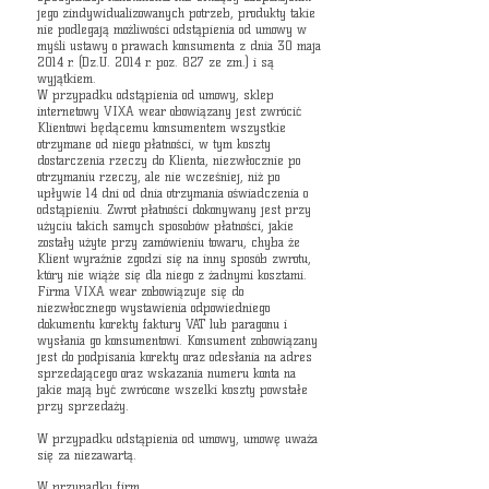
jego zindywidualizowanych potrzeb, produkty takie
nie podlegają możliwości odstąpienia od umowy w
myśli ustawy o prawach konsumenta z dnia 30 maja
2014 r. (Dz.U. 2014 r. poz. 827 ze zm.) i są
wyjątkiem.
W przypadku odstąpienia od umowy, sklep
internetowy VIXA wear obowiązany jest zwrócić
Klientowi będącemu konsumentem wszystkie
otrzymane od niego płatności, w tym koszty
dostarczenia rzeczy do Klienta, niezwłocznie po
otrzymaniu rzeczy, ale nie wcześniej, niż po
upływie 14 dni od dnia otrzymania oświadczenia o
odstąpieniu. Zwrot płatności dokonywany jest przy
użyciu takich samych sposobów płatności, jakie
zostały użyte przy zamówieniu towaru, chyba że
Klient wyraźnie zgodzi się na inny sposób zwrotu,
który nie wiąże się dla niego z żadnymi kosztami.
Firma VIXA wear zobowiązuje się do
niezwłocznego wystawienia odpowiedniego
dokumentu korekty faktury VAT lub paragonu i
wysłania go konsumentowi. Konsument zobowiązany
jest do podpisania korekty oraz odesłania na adres
sprzedającego oraz wskazania numeru konta na
jakie mają być zwrócone wszelki koszty powstałe
przy sprzedaży.
W przypadku odstąpienia od umowy, umowę uważa
się za niezawartą.
W przypadku firm