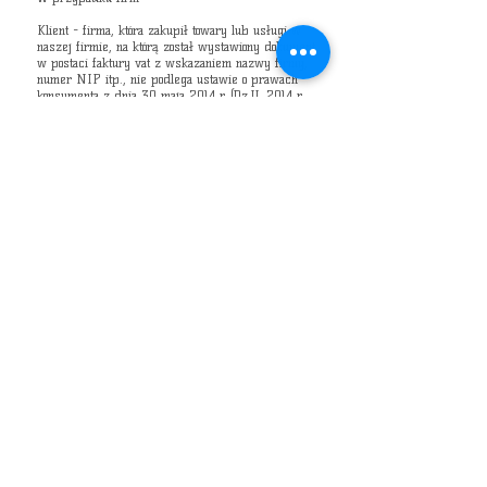
Klient - firma, która zakupił towary lub usługi w
naszej firmie, na którą został wystawiony dokument
w postaci faktury vat z wskazaniem nazwy firmy,
numer NIP itp., nie podlega ustawie o prawach
konsumenta z dnia 30 maja 2014 r. (Dz.U. 2014 r.
poz. 827 ze zm.) i nie ma prawa zwrotu. Firmy
mogą reklamować wadliwy towar, mają też prawo
skorzystać z rękojmi lub gwarancji zgodnie z
opisem towaru w sklepie VIXA wear.
VIXA wear odpowiada z tytułu rękojmi za wady
fizyczne zamówionych towarów. Przy sprzedaży
pomiędzy przedsiębiorcami Klient traci
uprawnienia z tytułu rękojmi, jeżeli nie zbadał
rzeczy w czasie i w sposób przyjęty przy
rzeczach tego rodzaju i nie zawiadomił
sprzedającego o wadzie, a w przypadku gdy wada
wyszła na jaw dopiero później – jeżeli nie
zawiadomił sprzedającego niezwłocznie po jej
stwierdzeniu.
Roszczenia reklamacyjne powinny być zgłaszane
przez Klientów na dane adresowe sprzedającego
wskazane w niniejszym regulaminie ze
wskazaniem wady oraz zgłaszanego żądania
zgodnego z przepisami Kodeksu cywilnego.
Sprzedający ustosunkuje się do zgłoszonych
roszczeń, o których mowa powyżej w terminie 14
dni od dnia ich otrzymania.
Towary sprzedawane w sklepie internetowym
VIXA wear mogą być objęte gwarancją udzieloną