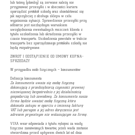
lub taśmy (plomby) są zerwane należy nie
przyjmować przesyłki i w obecności kuriera
sporządzić protokół szkody oraz skontaktować się
jak najszybciej z obsługa sklepu w celu
wyjaśnienia sytuacji. Sprawdzenie przesyłki przy
odbiorze jest niezbędnym warunkiem
uwzględnienia ewentualnych roszczeń klienta z
tytułu uszkodzenia lub okradzenia przesyłki w
czasie transportu. Uszkodzenia powstałe w trakcie
transportu bez sporządzonego protokołu szkody nie
będą rozpatrywane.
ZWROT I ODSTĄPIENIE OD UMOWY KUPNA-
SPRZEDAŻY
W przypadku osób fizycznych – konsumentów
Definicja konsumenta
Za konsumenta uważa się osobę fizyczną
dokonującą z przedsiębiorcą czynności prawnej
niezwiązanej bezpośrednio z jej działalnością
gospodarczą lub zawodową. Za konsumenta nasza
firma będzie uważać osobę fizyczną która
dokonała zakupu w oparciu o imienną fakturę
VAT lub paragon a jej adres doręczenia jest
adresem prywatnym nie wskazującym na firmę.
VIXA wear odpowiada z tytułu rękojmi za wady
fizyczne zamówionych towarów, jeżeli wada zostanie
stwierdzona przed upływem dwóch lat od dnia