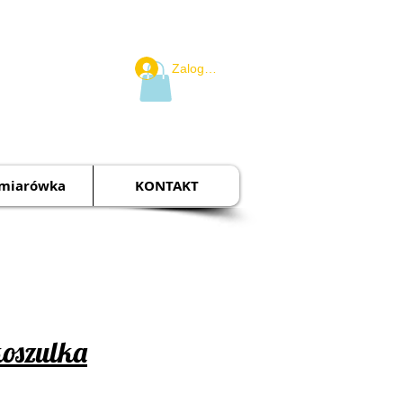
Zaloguj się
miarówka
KONTAKT
koszulka