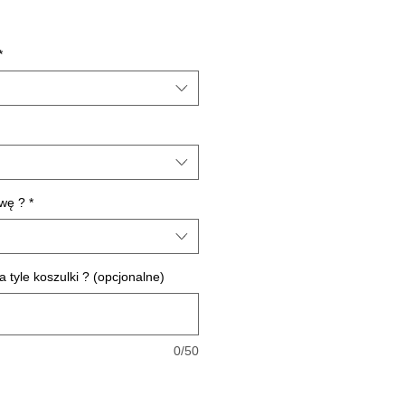
Cena
*
ywę ?
*
a tyle koszulki ? (opcjonalne)
0/50