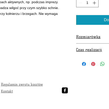
bach aktywnych, np. podczas imprezy.
owadza wilgoć przy czym szybko schnie.
rzy kołnierzu i brzegach. Nie wymaga
Do
Rozmiarówka
Tabela rozmiarów
Czas realizacji
Czas oczekiwania 
wydłużony i wynos
Regulamin zwrotu kosztów
Kontakt