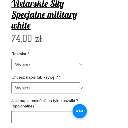
Vixiarskie Siły
Specjalne military
white
Cena
74,00 zł
Rozmiar
*
Chcesz napis lub ksywę ?
*
Jaki napis umieścić na tyle koszulki ?
(opcjonalne)