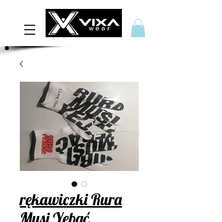
rękawiczki Rura
Musi Yebać