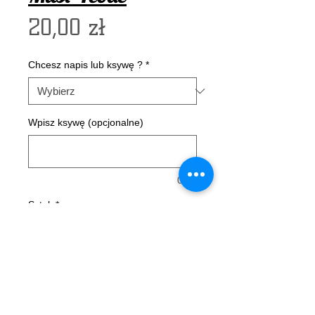
Cena
20,00 zł
Chcesz napis lub ksywę ?
*
Wpisz ksywę (opcjonalne)
0/50
Sztuk
*
Dodaj do koszyka