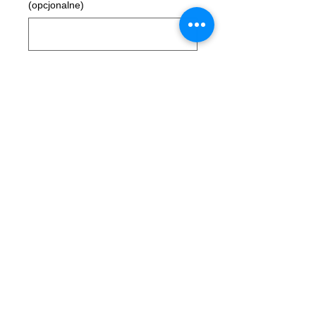
(opcjonalne)
0/50
Sztuk
*
Dodaj do koszyka
Rozmiarówka
Opis
Jesteś kotem? Stań się kocurem !
Same koty zero psów
Koszulka z podwójnym szwem