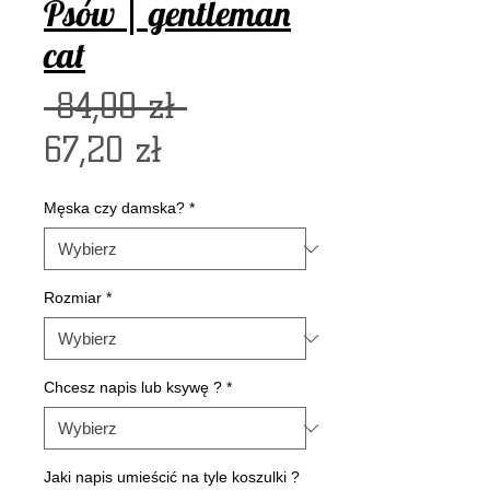
Psów | gentleman
cat
Regularna
 84,00 zł 
Cena
cena
67,20 zł
Rabatowa
Męska czy damska?
*
Rozmiar
*
Chcesz napis lub ksywę ?
*
Jaki napis umieścić na tyle koszulki ?