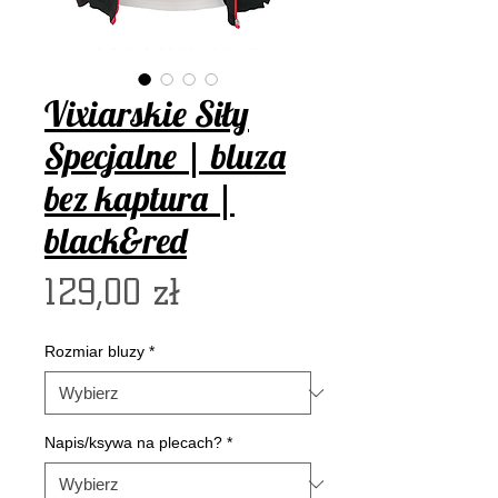
Vixiarskie Siły
Specjalne | bluza
bez kaptura |
black&red
Cena
129,00 zł
Rozmiar bluzy
*
Napis/ksywa na plecach?
*