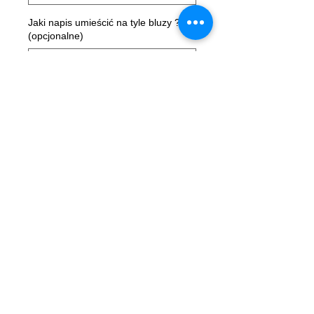
Jaki napis umieścić na tyle bluzy ?
(opcjonalne)
0/50
Sztuk
*
Dodaj do koszyka
Opis
Koszulke już pewnie masz.
Czas na bluzę !
Vixiarskie Siły Specjalne ( VSS )
Regulamin sklepu