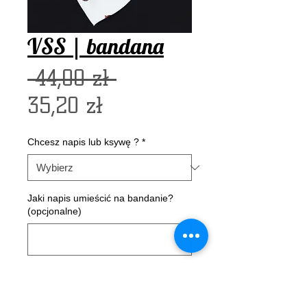
VSS | bandana
Regularna
 44,00 zł 
Cena
cena
35,20 zł
Rabatowa
Chcesz napis lub ksywę ?
*
Jaki napis umieścić na bandanie?
(opcjonalne)
0/50
Sztuk
*